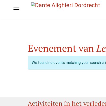
Evenement van
Le
We found no events matching your search crit
Activiteiten in het verlede