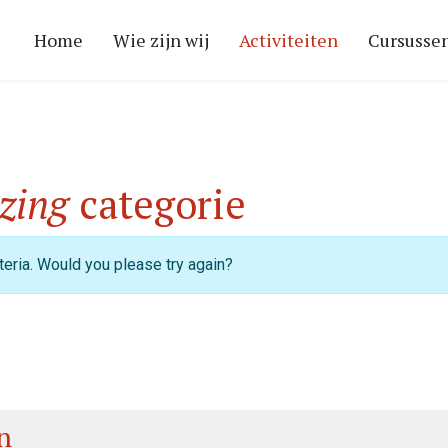
Home
Wie zijn wij
Activiteiten
Cursusse
zing
categorie
eria. Would you please try again?
n