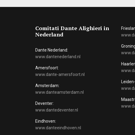
Comitati Dante Alighieri in
Friesla
Nederland
www.da
Gronin
Dante Nederland:
www.da
www.dantenederland.nl
Haarle
Amersfoort:
www.da
www.dante-amersfoort.nl
Leiden
Amsterdam:
www.dan
www.danteamsterdam.nl
Maastr
Deventer:
www.da
www.dantedeventer.nl
Eindhoven:
www.danteeindhoven.nl