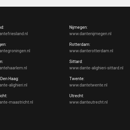
nd:
Nijmegen:
ntefriesland.nl
www.dantenijmegen.nl
gen:
Rotterdam:
ntegroningen.nl
www.danterotterdam.nl
m:
Sittard:
ntehaarlem.nl
www.dante-alighieri-sittard.nl
-Den Haag:
Twente:
te-alighieri.nl
www.dantetwente.nl
icht:
Utrecht:
nte-maastricht.nl
www.danteutrecht.nl